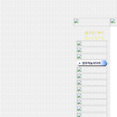
:::
www.신신.com
:즐겨찾기추가:
:임시사진자료: