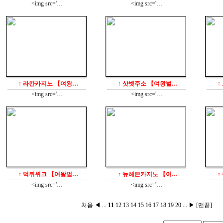
<img src='…
<img src='…
↑ 라칸카지노 【여왕…
↑ 샷벳주소 【여왕벌…
↑
<img src='…
<img src='…
↑ 먹튀위크 【여왕벌…
↑ 뉴헤븐카지노 【여…
↑
<img src='…
<img src='…
처음
◀
...
11
12
13
14
15
16
17
18
19
20
...
▶
[맨끝]