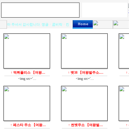
을 찾아 주셔서 감사합니다. 앵글ㆍ콤비락ㆍ칸막이
ㆍ디스플레이용품
의 모든 것!
신신
↑ 먹튀폴리스 【여왕…
↑ 벳38 【여왕벌주소.…
↑
<img src='…
<img src='…
↑ 페스타 주소 【여왕…
↑ 썬벳주소 【여왕벌…
↑